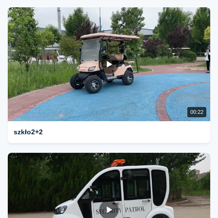
00:22
szkło2+2