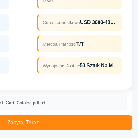
1
Moq
USD 3600-4800 Per Piece
Cena Jednostkowa
T/T
Metoda Płatności
50 Sztuk Na Miesiąc
Wydajność Dostaw
f_Cart_Catalog.pdf.pdf
Zapytaj Teraz