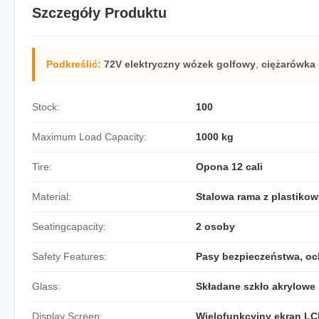
Szczegóły Produktu
Podkreślić:
72V elektryczny wózek golfowy
,
ciężarówka 
Stock:
100
Maximum Load Capacity:
1000 kg
Tire:
Opona 12 cali
Material:
Stalowa rama z plastik
Seatingcapacity:
2 osoby
Safety Features:
Pasy bezpieczeństwa, oc
Glass:
Składane szkło akrylowe
Display Screen:
Wielofunkcyjny ekran L