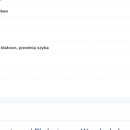
bęben
, klakson, przednia szyba