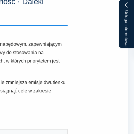
ność · Daleki
Usługa internetowa
em napędowym, zapewniającym
kowy do stosowania na
 w których priorytetem jest
ie zmniejsza emisję dwutlenku
siągnąć cele w zakresie