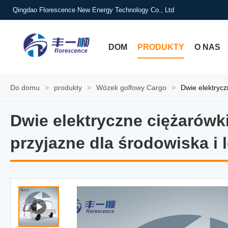
Qingdao Florescence New Energy Technology Co., Ltd
DOM
PRODUKTY
O NAS
Do domu
>
produkty
>
Wózek golfowy Cargo
>
Dwie elektrycz
Dwie elektryczne ciężarówki
Dwie elektryczne ciężarówki
przyjazne dla środowiska i 