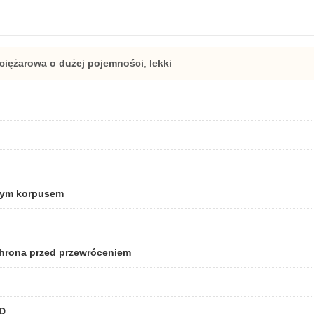
ciężarowa o dużej pojemności
,
lekki
owym korpusem
hrona przed przewróceniem
CD