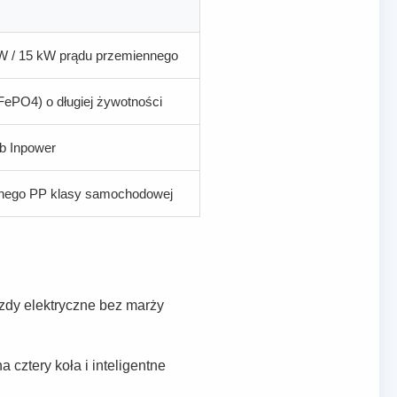
W / 15 kW prądu przemiennego
FePO4) o długiej żywotności
ub Inpower
znego PP klasy samochodowej
zdy elektryczne bez marży
cztery koła i inteligentne