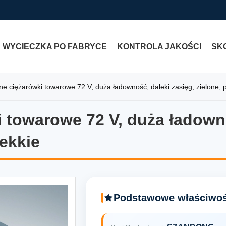
WYCIECZKA PO FABRYCE
KONTROLA JAKOŚCI
SKO
ne ciężarówki towarowe 72 V, duża ładowność, daleki zasięg, zielone, p
 towarowe 72 V, duża ładowno
 towarowe 72 V, duża ładownoś
lekkie
Podstawowe właściwoś