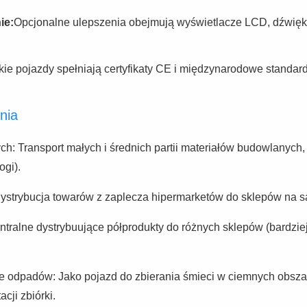
ie:
Opcjonalne ulepszenia obejmują wyświetlacze LCD, dźwięk 
ie pojazdy spełniają certyfikaty CE i międzynarodowe standard
nia
 Transport małych i średnich partii materiałów budowlanych, taki
gi).
strybucja towarów z zaplecza hipermarketów do sklepów na są
ntralne dystrybuujące półprodukty do różnych sklepów (bardziej
e odpadów: Jako pojazd do zbierania śmieci w ciemnych obszar
acji zbiórki.