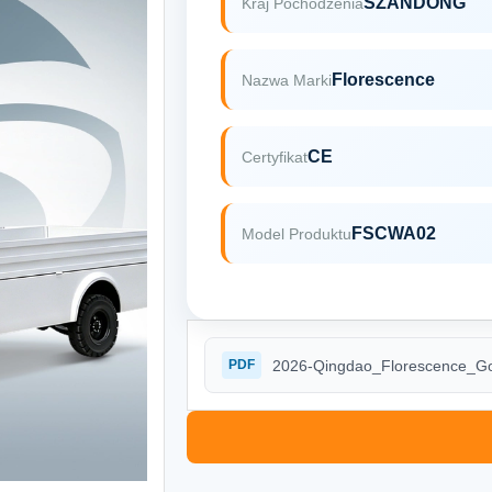
SZANDONG
Kraj Pochodzenia
Florescence
Nazwa Marki
CE
Certyfikat
FSCWA02
Model Produktu
2026-Qingdao_Florescence_Gol
PDF