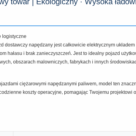
owy towar | Ekologiczny · Wysoka ładow
e logistyczne
jazd dostawczy napędzany jest całkowicie elektrycznym układ
iom hałasu i brak zanieczyszczeń. Jest to idealny pojazd użyt
ch, obszarach malowniczych, fabrykach i innych środowiskach,
ojazdami ciężarowymi napędzanymi paliwem, model ten znaczn
 codzienne koszty operacyjne, pomagając Twojemu projektowi o