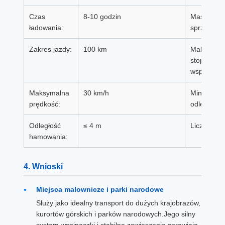
Czas
8-10 godzin
Masa całe
ładowania:
sprzętu:
Zakres jazdy:
100 km
Maksymal
stopień
wspinaczki
Maksymalna
30 km/h
Minimalny
prędkość:
odległość:
Odległość
≤ 4 m
Liczba pa
hamowania:
4. Wnioski
Miejsca malownicze i parki narodowe
Służy jako idealny transport do dużych krajobrazów,
kurortów górskich i parków narodowych.Jego silny
system wspinaczki i stabilne zawieszenie sprawiają,