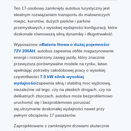
Ten 17-osobowy zamknięty autobus turystyczny jest
idealnym rozwiązaniem transportu do malowniczych
miejsc, kurortów, dużych parków i parków
przemysłowych,z wysokiej wydajności konfiguracji, które
doskonale równoważą silną dynamikę i długotrwałość.
Wyposażone w
Bateria litowa o dużej pojemności
72V 200AH
, autobus zapewnia obfite magazynowanie
energii i rozszerzony zasięg jazdy, który znacznie
przewyższa porównywalne modele na rynku, łatwo
spełniając potrzeby całodobowej pracy o wysokiej
częstotliwości.
7.5 kW silnik wysokiej
wydajności
zapewnia silną i stabilną moc wyjściową,
niezależnie od tego, czy na płaskich drogach, czy na
delikatnych zboczach, autobus może bezproblemowo
uruchomić się i bezproblemowo poruszać
się,utrzymanie doskonałej wydajności nawet przy
pełnym obciążeniu 17 pasażerów.
Zaprojektowane z zamkniętymi drzwiami skutecznie