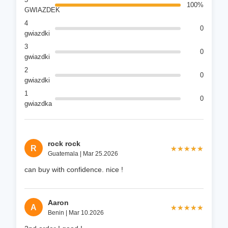
100%
GWIAZDEK
4
0
gwiazdki
3
0
gwiazdki
2
0
gwiazdki
1
0
gwiazdka
rock rock
R
★★★★★
★★★★★
Guatemala | Mar 25.2026
can buy with confidence. nice !
Aaron
A
★★★★★
★★★★★
Benin | Mar 10.2026