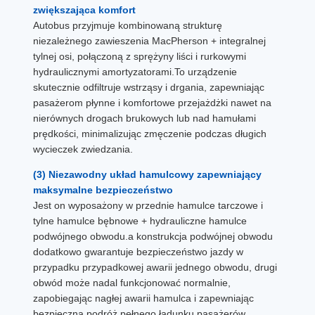
zwiększająca komfort
Autobus przyjmuje kombinowaną strukturę
niezależnego zawieszenia MacPherson + integralnej
tylnej osi, połączoną z sprężyny liści i rurkowymi
hydraulicznymi amortyzatorami.To urządzenie
skutecznie odfiltruje wstrząsy i drgania, zapewniając
pasażerom płynne i komfortowe przejażdżki nawet na
nierównych drogach brukowych lub nad hamułami
prędkości, minimalizując zmęczenie podczas długich
wycieczek zwiedzania.
(3) Niezawodny układ hamulcowy zapewniający
maksymalne bezpieczeństwo
Jest on wyposażony w przednie hamulce tarczowe i
tylne hamulce bębnowe + hydrauliczne hamulce
podwójnego obwodu.a konstrukcja podwójnej obwodu
dodatkowo gwarantuje bezpieczeństwo jazdy w
przypadku przypadkowej awarii jednego obwodu, drugi
obwód może nadal funkcjonować normalnie,
zapobiegając nagłej awarii hamulca i zapewniając
bezpieczną podróż pełnego ładunku pasażerów.