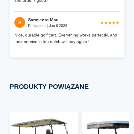
2nd order ! good !
Sarmiento Mcu
S
★★★★★
★★★★★
Philippines | Jan 6.2026
Nice, durable golf cart. Everything works perfectly, and
their service is top notch.will buy again !
PRODUKTY POWIĄZANE