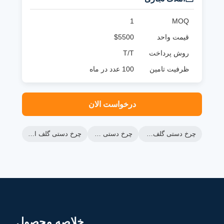
1
MOQ
قیمت واحد
$5500
روش پرداخت
T/T
ظرفیت تامین
100 عدد در ماه
درخواست الان
چرخ دستی گلف ماشین سبز
چرخ دستی گلف رنجر
چرخ دستی گلف الکتریکی lsv
خلاصه محصول