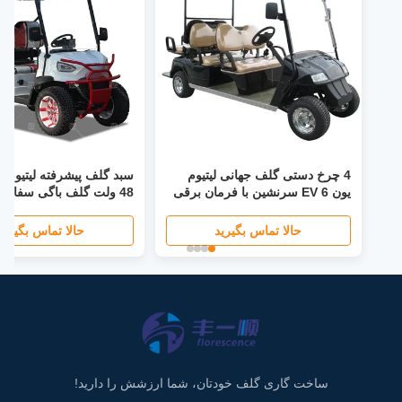
4 چرخ دستی گلف جهانی لیتیوم
یون EV 6 سرنشین با فرمان برقی
48 ولت گلف باگی سفارشی
40 مایل در ساعت با صفحه نمایش
LED چراغ جلو LCD صندلی تاشو
حالا تماس بگیرید
حالا تماس بگیرید
ساخت گاری گلف خودتان، شما ارزشش را دارید!