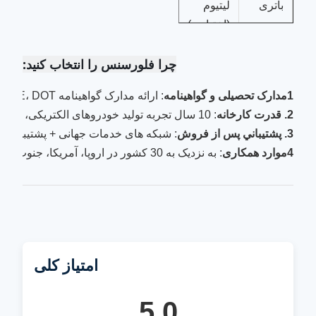
باتری
لیتیوم
(اختیاری)
حداکثر
35 کیلومتر
چرا فلورسنس را انتخاب کنید:
سرعت
در ساعت
1مدارک تحصیلی و گواهینامه
: ارائه مدارک گواهینامه CE، DOT، محصولات مطابق با استانداردهای ایمنی بین المللی؛
دامنه
70-90
2. قدرت کارخانه
: 10 سال تجربه تولید خودروهای الکتریکی، پشتیبانی از OEM / ODM، تولید سالانه 5000+ واحد؛ 
رانندگی
کيلومتر
3. پشتيباني پس از فروش
: شبکه های خدمات جهانی + پشتیبانی 
4موارد همکاری
: به نزدیک به 30 کشور در اروپا، آمریکا، جنوب شرقی آسیا صادر می شود.
زمان
۶ تا ۸
شارژ
ساعت
ظرفیت
20 درصد
صعود
سیستم
ترمز دیسک
امتیاز کلی
ترمز
چهار چرخ
5.0
فولاد با