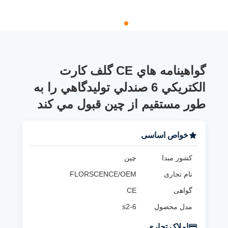
گواهينامه هاي CE گلف کارت
الکتريکي 6 صندلي توليدگاهي را به
طور مستقيم از چين قبول مي کند
خواص اساسی
کشور مبدا
چین
نام تجاری
FLORSCENCE/OEM
گواهی
CE
مدل محصول
s2-6
املاک تجاری