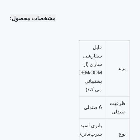
مشخصات محصول:
قابل
سفارشی
سازی (از
برند
OEM/ODM
پشتیبانی
می کند)
ظرفیت
6 صندلی
صندلی
باتری اسید
نوع
سرب/باتری