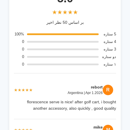
قدرت بالا +
مواد
قالب
★★★★★
★★★★★
بدن
گذاری
بر اساس 50 نظر اخیر
تزریقی
5 ستاره
100%
ولتاژ
4 ستاره
0
48V/72V
باتری
3 ستاره
0
دو ستاره
0
۱ ستاره
0
rebort
R
★★★★★
★★★★★
Argentina | Apr 1.2026
florescence serve is nice! after golf cart, i bought
another accessory, also quickly , good quality
mike
M