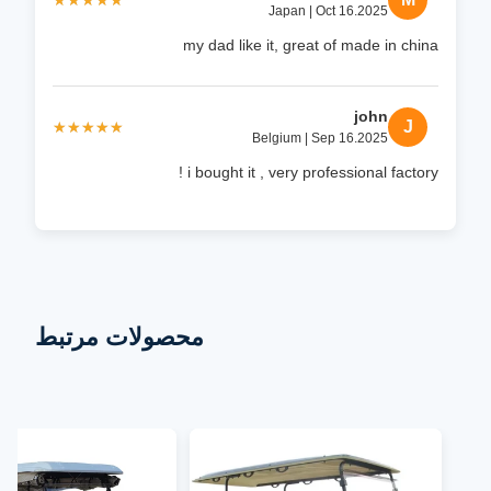
★★★★★
★★★★★
Japan | Oct 16.2025
my dad like it, great of made in china
john
J
★★★★★
★★★★★
Belgium | Sep 16.2025
i bought it , very professional factory !
محصولات مرتبط