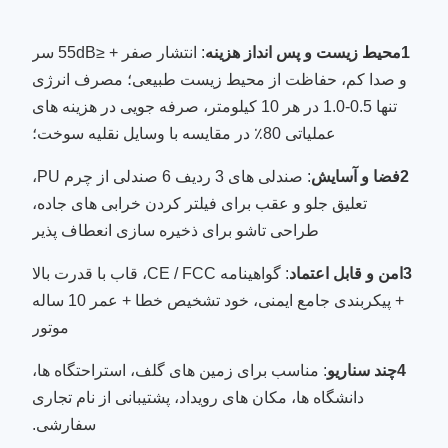
1محیط زیست و پس انداز هزینه
: انتشار صفر + ≤55dB سر
و صدا کم، حفاظت از محیط زیست طبیعی؛ مصرف انرژی
تنها 0.5-1.0 در هر 10 کیلومتر، صرفه جویی در هزینه های
عملیاتی 80٪ در مقایسه با وسایل نقلیه سوخت؛
2فضا و آسایش
: صندلی های 3 ردیف 6 صندلی از چرم PU،
تعلیق جلو و عقب برای فیلتر کردن خرابی های جاده،
طراحی تاشو برای ذخیره سازی انعطاف پذیر
3امن و قابل اعتماد
: گواهینامه CE / FCC، قاب با قدرت بالا
+ پیکربندی جامع ایمنی، خود تشخیص خطا + عمر 10 ساله
موتور
4چند سناریو
: مناسب برای زمین های گلف، استراحتگاه ها،
دانشگاه ها، مکان های رویداد، پشتیبانی از نام تجاری
سفارشی.