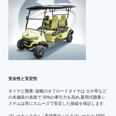
保証
1 年
安全性と安定性
タイヤと懸垂
: 超幅のオフロードタイヤは 土や草など
の未舗装の表面で 30%の牽引力を高め,重用式懸垂シ
ステムは常にスムーズで安定した操縦を保証します.
ブレーキシステム
: 高強度ディスクブレーキは,1000