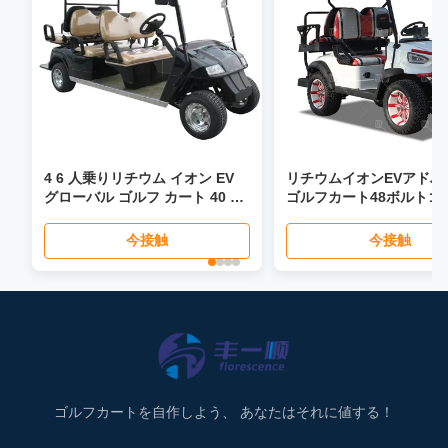
4 6 人乗りリチウム イオン EV
リチウムイオンEVアドバ
グローバル ゴルフ カート 40 マ
ゴルフカート48ボルトゴ
イル時速パワー ステアリング折
ギーカスタム
りたたみシート LCD ヘッドライ
今接触
今接触
ト LED スクリーン
ゴルフカートを自作しよう、 あなたはそれに値する！