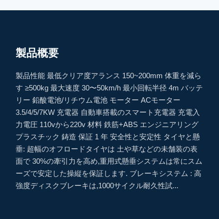
製品概要
製品性能 最低クリア度アランス 150~200mm 体重を減ら
す ≥500kg 最大速度 30〜50km/h 最小回転半径 4m バッテ
リー 鉛酸電池/リチウム電池 モーター ACモーター
3.5/4/5/7KW 充電器 自動車搭載のスマート充電器 充電入
力電圧 110vから220v 材料 鉄筋+ABS エンジニアリング
プラスチック 鋳造 保証 1 年 安全性と安定性 タイヤと懸
垂: 超幅のオフロードタイヤは 土や草などの未舗装の表
面で 30%の牽引力を高め,重用式懸垂システムは常にスム
ーズで安定した操縦を保証します. ブレーキシステム : 高
強度ディスクブレーキは,1000サイクル耐久性試...