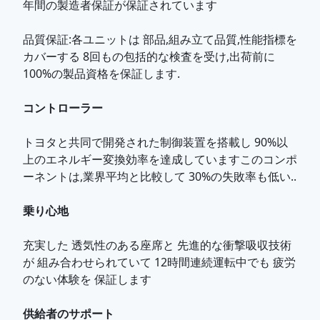
年間の製造者保証が保証されています
品質保証
:各ユニットは 部品,組み立て品質,性能指標を
カバーする 8回もの包括的な検査を受け,出荷前に
100%の製品資格を保証します.
コントローラー
トヨタと共同で開発された制御装置を搭載し 90%以
上のエネルギー変換効率を達成していますこのコンポ
ーネントは,業界平均と比較して 30%の失敗率も低い..
乗り心地
充実した 透気性のある座席と 先進的な衝撃吸収技術
が 組み合わせられていて 12時間連続運転中でも 疲労
のない体験を 保証します
供給者のサポート