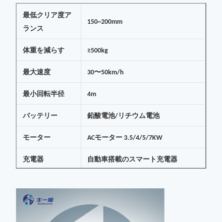
最低クリア度
ア
150~200mm
ランス
体重を減らす
≥500kg
最大速度
30〜50km/h
最小回転半径
4m
バッテリー
鉛酸電池/リチウム電池
モーター
ACモーター 3.5/4/5/7KW
充電器
自動車搭載のスマート充電器
充電入力電圧
110vから220v
鉄筋+ABS エンジニアリング プラス
材料
チック 鋳造