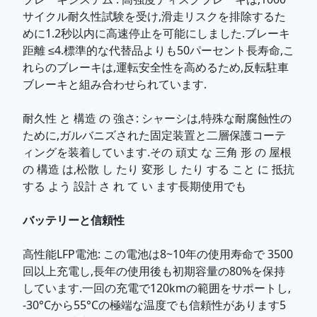
サイクル耐久性試験を受け,滑走リスクを排除するた
めに1.2秒以内に高速停止を可能にしました.ブレーキ
距離 ≤4.標準的な代替品よりも50パーセント長寿命,こ
れらのブレーキは,運転安全性を高めるため,反転駐車
ブレーキと組み合わせられています.
耐久性 と 構造 の 強さ
: シャーシは,特殊な耐腐蝕性の
ために,ガルバニズされた固定装置と二層保護コーテ
ィングを装着しています.その 頑丈 な 三角 形 の 屋根
の 構造 は,松散 し たり 変形 し たり する こと に 抵抗
する よう 設計 さ れ て い ます長期使用でも
バッテリーと信頼性
高性能LFP電池
: この電池は8~10年の使用寿命で 3500
回以上充電し,長年の使用後も初期容量の80%を保持
しています.一回の充電で120kmの範囲をサポートし,
-30°Cから55°Cの極端な温度でも信頼性があります5