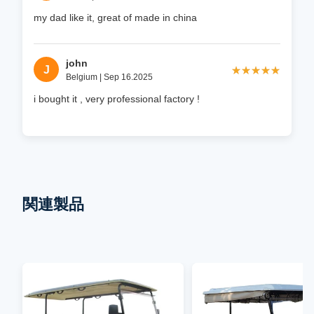
my dad like it, great of made in china
john
J
★★★★★
★★★★★
Belgium | Sep 16.2025
i bought it , very professional factory !
関連製品