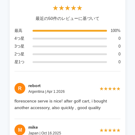
★★★★★
★★★★★
最近の50件のレビューに基づいて
最高
100%
4つ星
0
3つ星
0
2つ星
0
星1つ
0
rebort
R
★★★★★
★★★★★
Argentina | Apr 1.2026
florescence serve is nice! after golf cart, i bought
another accessory, also quickly , good quality
mike
M
★★★★★
★★★★★
Japan | Oct 16.2025