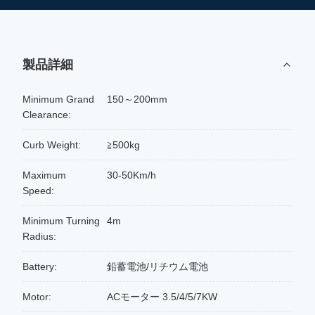
製品詳細
Minimum Grand
150～200mm
Clearance:
Curb Weight:
≧500kg
Maximum
30-50Km/h
Speed:
Minimum Turning
4m
Radius:
Battery:
鉛蓄電池/リチウム電池
Motor:
ACモーター 3.5/4/5/7KW