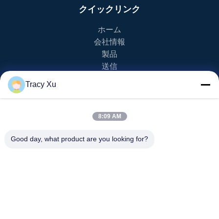
クイックリンク
ホーム
会社情報
製品
送信
Tracy Xu
製品カテゴリー
EVのゴルフ カート
8:09 AM
NEVのゴルフ カート
lsvのゴルフ カート
Good day, what product are you looking for?
2 Seaterのゴルフ カート
4 Seaterのゴルフ カート
送信
info20@florescence.cc