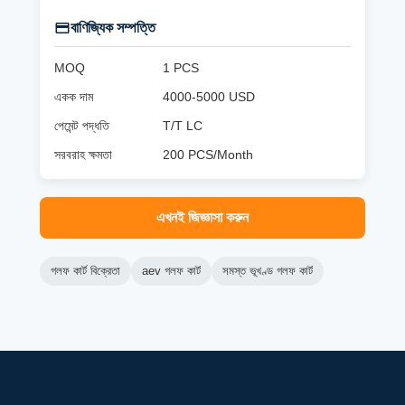
বাণিজ্যিক সম্পত্তি
MOQ
1 PCS
একক দাম
4000-5000 USD
পেমেন্ট পদ্ধতি
T/T LC
সরবরাহ ক্ষমতা
200 PCS/Month
এখনই জিজ্ঞাসা করুন
গলফ কার্ট বিক্রেতা
aev গলফ কার্ট
সমস্ত ভূখণ্ড গলফ কার্ট