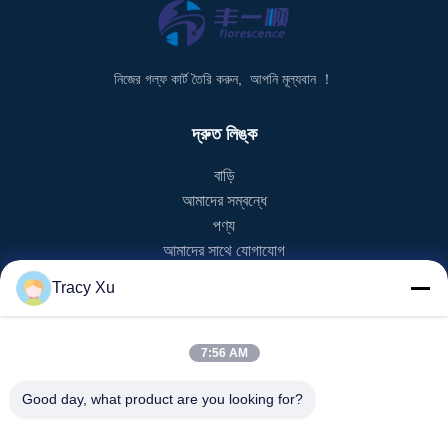
নিজের গল্ফ কার্ট তৈরি করুন, আপনি মূল্যবান ！
দ্রুত লিঙ্ক
বাড়ি
আমাদের সম্বন্ধে
পণ্য
আমাদের সাথে যোগাযোগ
Tracy Xu
পণ্য বিভাগ
ইভি গলফ কার্ট
7:56 AM
NEV গলফ কার্ট
LSV গল্ফ কার্ট
Good day, what product are you looking for?
2 সিটার গলফ কার্ট