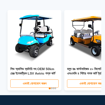
লিড অ্যাসিড ব্যাটারি সহ OEM 50km
হলুদ রঙ কাস্টমাইজড ৫০ কিলোমিটা
রেঞ্জ ইলেকট্রিক LSV Aetric গল্ফ কার্ট
এলএসভি ৪ সিটার গলফ কার্ট ট্রলি
30mph-40mph
এখনই যোগাযোগ করুন
এখনই যোগাযোগ করুন