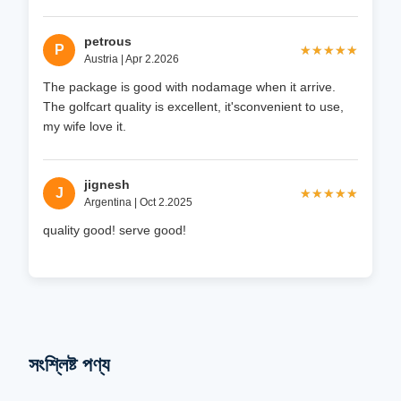
petrous
P
★★★★★
★★★★★
Austria | Apr 2.2026
The package is good with nodamage when it arrive.
The golfcart quality is excellent, it'sconvenient to use,
my wife love it.
jignesh
J
★★★★★
★★★★★
Argentina | Oct 2.2025
quality good! serve good!
সংশ্লিষ্ট পণ্য