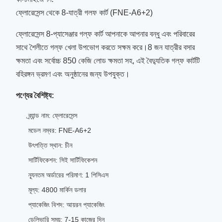
ফ্লোরেসেন্স থেকে 8-যাত্রী গলফ কার্ট (FNE-A6+2)
ফ্লোরেসেন্স 8-প্যাসেঞ্জার গল্ফ কার্ট আপনাকে আপনার বন্ধু এবং পরিবারের
সাথে শৈলীতে গল্ফ খেলা উপভোগ করতে সক্ষম করে।8 জন যাত্রীর বসার
ক্ষমতা এবং সর্বোচ্চ 850 কেজি লোড ক্ষমতা সহ, এই বৈদ্যুতিক গল্ফ কার্টটি
বহিরঙ্গন ভ্রমণ এবং অনুষ্ঠানের জন্য উপযুক্ত।
পণ্যের বৈশিষ্ট্য:
ব্র্যান্ড নাম: ফ্লোরেসেন্স
মডেল নম্বর: FNE-A6+2
উৎপত্তি স্থান: চীন
সার্টিফিকেশন: সিই সার্টিফিকেশন
ন্যূনতম অর্ডারের পরিমাণ: 1 পিসিএস
মূল্য: 4800 মার্কিন ডলার
প্যাকেজিং বিশদ: আয়রন প্যাকেজিং
ডেলিভারি সময়: 7-15 কাজের দিন