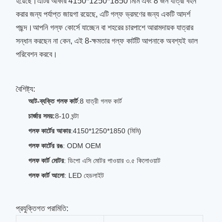
হয়েছে।এটির আকার 4150*1250*1850 মিমি এবং 8 জন যাত্রী বহন
করার জন্য পর্যাপ্ত জায়গা রয়েছে, এটি গল্ফ ভ্রমণের জন্য একটি আদর্শ
পছন্দ।আপনি গল্ফ কোর্সে যাচ্ছেন বা শহরের চারপাশে আরামদায়ক যাত্রার
সন্ধান করছেন না কেন, এই 8-ক্ষমতার গল্ফ কার্টটি আপনাকে অবশ্যই ভাল
পরিবেশন করবে।
বৈশিষ্ট্য:
আট-ব্যক্তি গলফ কার্ট
:8 যাত্রী গলফ কার্ট
চার্জার সময়:
8-10 ঘন্টা
গলফ কার্টের আকার
:4150*1250*1850 (মিমি)
গলফ কার্টের রঙ
: ODM OEM
গলফ কার্ট মোটর
: ডিপো এসি মোটর পাওয়ার ৩.৫ কিলোওয়াট
গলফ কার্ট আলো
: LED হেডলাইট
প্রযুক্তিগত পরামিতি: