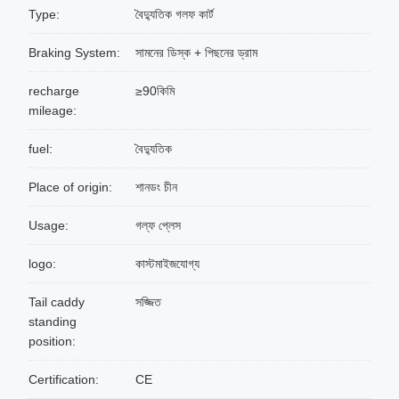
Type:
বৈদ্যুতিক গলফ কার্ট
Braking System:
সামনের ডিস্ক + পিছনের ড্রাম
recharge
≥90কিমি
mileage:
fuel:
বৈদ্যুতিক
Place of origin:
শানডং চীন
Usage:
গল্ফ প্লেস
logo:
কাস্টমাইজযোগ্য
Tail caddy
সজ্জিত
standing
position:
Certification:
CE