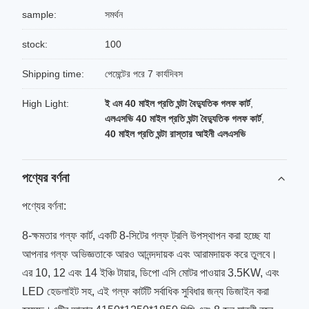
sample:
সমর্থন
stock:
100
Shipping time:
পেমেন্টের পরে 7 কার্যদিবস
High Light:
ই এম 40 মাইল প্রতি ঘন্টা বৈদ্যুতিক গলফ কার্ট
,
এলএসভি 40 মাইল প্রতি ঘন্টা বৈদ্যুতিক গলফ কার্ট
,
40 মাইল প্রতি ঘন্টা রাস্তার আইনী এলএসভি
পণ্যের বর্ণনা
পণ্যের বর্ণনা:
8-ক্ষমতার গল্ফ কার্ট, একটি 8-সিটের গল্ফ ট্রলি উপস্থাপন করা হচ্ছে যা
আপনার গল্ফ অভিজ্ঞতাকে আরও আনন্দদায়ক এবং আরামদায়ক করে তুলবে।
এর 10, 12 এবং 14 ইঞ্চি টায়ার, ডিপো এসি মোটর পাওয়ার 3.5KW, এবং
LED হেডলাইট সহ, এই গল্ফ কার্টটি সর্বাধিক সুবিধার জন্য ডিজাইন করা