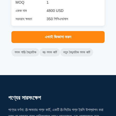
MOQ
1
একক দাম
4800 USD
সরবরাহ ক্ষমতা
350 পিসিএস/মাস
এখনই জিজ্ঞাসা করুন
গলফ গাড়ি বৈদ্যুতিক
বড় গলফ কার্ট
নতুন বৈদ্যুতিক গলফ কার্ট
পণ্যের সারসংক্ষেপ
পণ্যের বর্ণনা: 8-ক্ষমতার গল্ফ কার্ট, একটি 8-সিটের গল্ফ ট্রলি উপস্থাপন করা