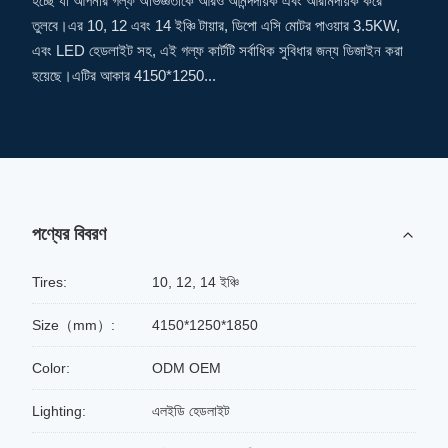
হচ্ছে যা আপনার গল্ফ অভিজ্ঞতাকে আরও আনন্দদায়ক এবং আরামদায়ক করে
তুলবে।এর 10, 12 এবং 14 ইঞ্চি টায়ার, ডিপো এসি মোটর পাওয়ার 3.5KW,
এবং LED হেডলাইট সহ, এই গল্ফ কার্টটি সর্বাধিক সুবিধার জন্য ডিজাইন করা
হয়েছে।এটির আকার 4150*1250...
পণ্যের বিবরণ
Tires:
10, 12, 14 ইঞ্চি
Size（mm）:
4150*1250*1850
Color:
ODM OEM
Lighting:
এলইডি হেডলাইট