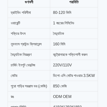
গুণাবলী
পরামিতি
ড্রাইভিং পরিসীমা
80-120 কিমি
ওয়ারেন্টি
1 বছরের লিমিটেড
শক্তির উৎস
বৈদ্যুতিক
ন্যূনতম গ্রাউন্ড ক্লিয়ারেন্স
160 মিমি
বৈদ্যুতিক নিয়ন্ত্রণ
কন্ট্রোলারকে শক্তিশালী করুন
চার্জিং ইনপুট ভোল্টেজ
220V/110V
মোটর
ডিপো এসি মোটর পাওয়ার 3.5KW
পুরো গাড়ির সরঞ্জাম ভর (কেজি)
850 কেজি
রঙ
ODM OEM