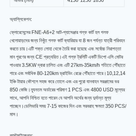
আকার (মিমি)
4150*1250*1850
অ্যাপ্লিকেশন:
ফ্লোরেসেন্সের FNE-A6+2 আট-প্যাসেঞ্জার গল্ফ কার্ট হল গলফ
খেলোয়াড়দের জন্য নিখুঁত গলফ কার্ট ক্যারিয়ার যা 8 জন পর্যন্ত যাত্রী পরিবহন
করতে চায়।এটি শক্ত লোহা থেকে তৈরি করা হয়েছে এবং সর্বোচ্চ নিরাপত্তা
মান পূরণের জন্য CE প্রত্যয়িত।এই গল্ফ ট্রলিটি একটি ডিপো এসি মোটর
পাওয়ার 3.5KW দ্বারা চালিত এবং এটি 27km-35km/h গতিতে পৌঁছাতে
পারে এবং সর্বাধিক 80-120km ড্রাইভিং রেঞ্জে পৌঁছাতে পারে।10,12,14
ইঞ্চি টায়ার কৌশলে সহজ করে তোলে এবং এর পুরো যানবাহন সরঞ্জামের ভর
850 কেজি।ন্যূনতম অর্ডারের পরিমাণ 1 PCS এবং 4800 USD মূল্যের
সাথে, আপনি নিশ্চিত হতে পারেন যে আপনি অর্থের জন্য দুর্দান্ত মূল্য
পাচ্ছেন।ডেলিভারি সময় 7-15 কাজের দিন এবং সরবরাহ ক্ষমতা 350 PCS/
মাস।
কাস্টমাইজেশন: