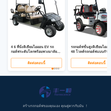
4 6 ที่นั่งลิเธียมไอออน EV รถ
รถกอล์ฟขั้นสูงลิเธียมไออ
กอล์ฟระดับโลกพร้อมพวงมาลัย
48 โวลต์รถกอล์ฟแบบกำห
เพาเวอร์ 40 ไมล์ต่อชั่วโมงเบาะนั่ง
พับได้หน้าจอ LCD ไฟหน้า LED
ติดต่อตอนนี้
ติดต่อตอนนี้
สร้างรถกอล์ฟของคุณเอง คุณคู่ควรกับมัน ！