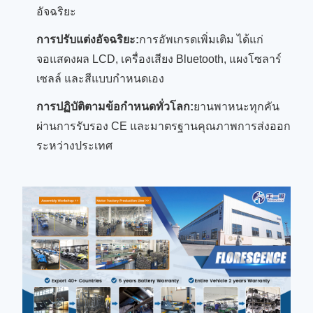
อัจฉริยะ
การปรับแต่งอัจฉริยะ:
การอัพเกรดเพิ่มเติม ได้แก่
จอแสดงผล LCD, เครื่องเสียง Bluetooth, แผงโซลาร์
เซลล์ และสีแบบกำหนดเอง
การปฏิบัติตามข้อกำหนดทั่วโลก:
ยานพาหนะทุกคัน
ผ่านการรับรอง CE และมาตรฐานคุณภาพการส่งออก
ระหว่างประเทศ