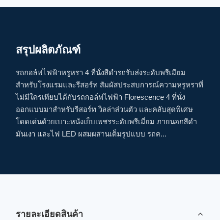
สรุปผลิตภัณฑ์
รถกอล์ฟไฟฟ้าหรูหรา 4 ที่นั่งสีดำรถรับส่งระดับพรีเมียม
สำหรับโรงแรมและรีสอร์ท สัมผัสประสบการณ์ความหรูหราที่
ไม่มีใครเทียบได้กับรถกอล์ฟไฟฟ้า Florescence 4 ที่นั่ง
ออกแบบมาสำหรับรีสอร์ท วิลล่าส่วนตัว และคลับสุดพิเศษ
โดดเด่นด้วยเบาะหนังเย็บเพชรระดับพรีเมี่ยม ภายนอกสีดำ
มันเงา และไฟ LED ผสมผสานเต็มรูปแบบ รถค...
รายละเอียดสินค้า