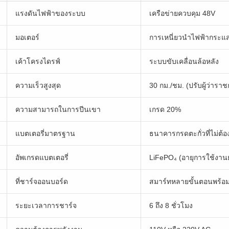
แรงดันไฟฟ้าของระบบ
เครือข่ายควบคุม 48V
มอเตอร์
การเหนี่ยวนำไฟฟ้ากระแส
เค้าโครงไดรฟ์
ระบบขับเคลื่อนล้อหลัง
ความเร็วสูงสุด
30 กม./ชม. (ปรับผู้ว่าราช
ความสามารถในการปีนเขา
เกรด 20%
แบตเตอรี่มาตรฐาน
ธนาคารกรดตะกั่วที่ไม่ต้อ
อัพเกรดแบตเตอรี่
LiFePO₄ (อายุการใช้งา
ที่ชาร์จออนบอร์ด
สมาร์ทหลายขั้นตอนพร้อม
ระยะเวลาการชาร์จ
6 ถึง 8 ชั่วโมง