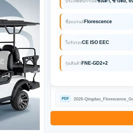
ชิงเต่า, ซางตง, จี
ประเทศต้นกำเนิด
Florescence
ชื่อแบรนด์
CE ISO EEC
ใบรับรอง
FNE-GD2+2
รุ่นสินค้า
2026-Qingdao_Florescence_Gol
PDF