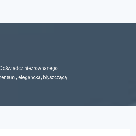
t Doświadcz niezrównanego
mentami, elegancką, błyszczącą