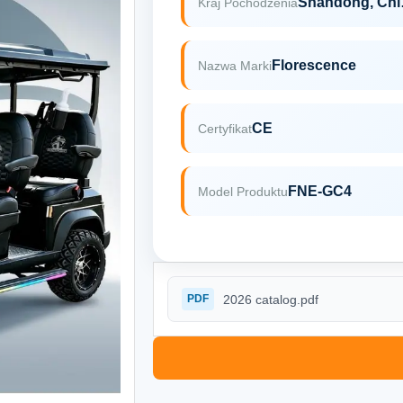
Sha
Kraj Pochodzenia
Florescence
Nazwa Marki
CE
Certyfikat
FNE-GC4
Model Produktu
2026 catalog.pdf
PDF