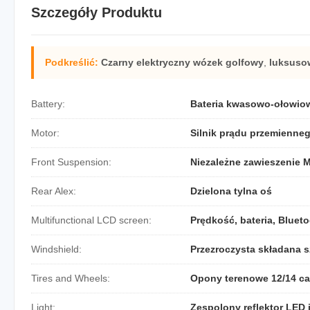
Szczegóły Produktu
Podkreślić:
Czarny elektryczny wózek golfowy
,
luksusow
Battery:
Bateria kwasowo-ołowiow
Motor:
Silnik prądu przemienne
Front Suspension:
Niezależne zawieszenie
Rear Alex:
Dzielona tylna oś
Multifunctional LCD screen:
Prędkość, bateria, Blueto
Windshield:
Przezroczysta składana 
Tires and Wheels:
Opony terenowe 12/14 cal
Light:
Zespolony reflektor LED 