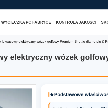
WYCIECZKA PO FABRYCE
KONTROLA JAKOŚCI
SKO
 luksusowy elektryczny wózek golfowy Premium Shuttle dla hotelu & R
y elektryczny wózek golfowy
y elektryczny wózek golfowy 
Podstawowe właściwoś