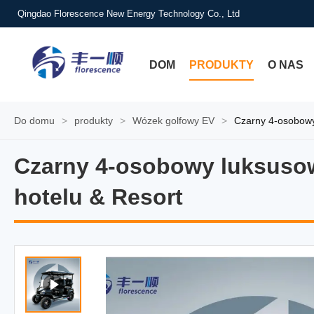
Qingdao Florescence New Energy Technology Co., Ltd
DOM
PRODUKTY
O NAS
Do domu
>
produkty
>
Wózek golfowy EV
>
Czarny 4-osobowy
Czarny 4-osobowy luksusow
Czarny 4-osobowy luksusow
hotelu & Resort