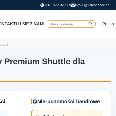
+86 18205320569
info20@florescence.cc
NTAKTUJ SIĘ Z NAMI
Polish
esort
 Premium Shuttle dla
Premium Shuttle dla hotelu 
ci
Nieruchomości handlowe