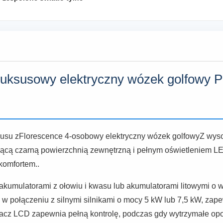
uksusowy elektryczny wózek golfowy P
usu z
Florescence 4-osobowy elektryczny wózek golfowy
Z wyso
zącą czarną powierzchnią zewnętrzną i pełnym oświetleniem L
komfortem..
umulatorami z ołowiu i kwasu lub akumulatorami litowymi o wy
 połączeniu z silnymi silnikami o mocy 5 kW lub 7,5 kW, zap
lacz LCD zapewnia pełną kontrolę, podczas gdy wytrzymałe op