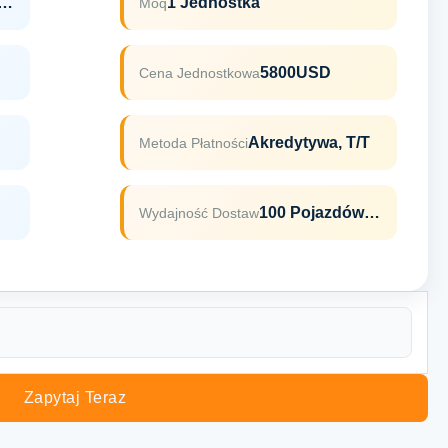
ndong, Chiny
1 Jednostka
Moq
5800USD
Cena Jednostkowa
Akredytywa, T/T
Metoda Płatności
100 Pojazdów W Siedem Dni
Wydajność Dostaw
Zapytaj Teraz