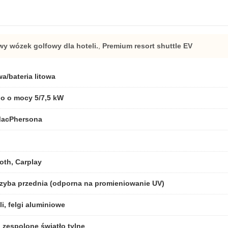
y wózek golfowy dla hoteli.
,
Premium resort shuttle EV
a/bateria litowa
go o mocy 5/7,5 kW
 MacPhersona
oth, Carplay
szyba przednia (odporna na promieniowanie UV)
i, felgi aluminiowe
i zespolone światło tylne