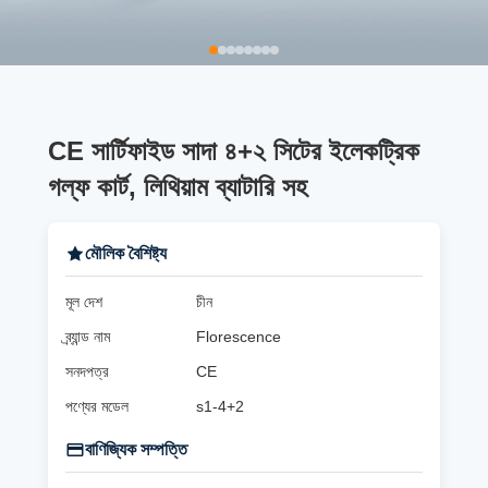
CE সার্টিফাইড সাদা ৪+২ সিটের ইলেকট্রিক
গল্ফ কার্ট, লিথিয়াম ব্যাটারি সহ
মৌলিক বৈশিষ্ট্য
মূল দেশ
চীন
ব্র্যান্ড নাম
Florescence
সনদপত্র
CE
পণ্যের মডেল
s1-4+2
বাণিজ্যিক সম্পত্তি