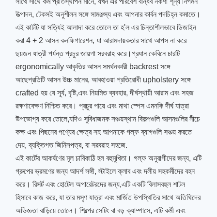
সাথে সাথে কম প্রতিস্থাপন মানে, যখন এর পরিবেশ বান্ধব নকশা শূন্য নির্গমন
উত্পাদন, টেকসই অনুশীলন সঙ্গে সামঞ্জস্য এবং আপনার কার্বন পদচিহ্ন কমাতে।
এই কার্টটি যা সত্যিই আলাদা করে তোলে তা হ'ল এর চিন্তাশীলভাবে ডিজাইন
করা 4 + 2 আসন কনফিগারেশন, যা আরামদায়কতার সাথে আপস না করে
ছয়জন যাত্রী পর্যন্ত প্রচুর জায়গা সরবরাহ করে।প্রধান কেবিনে চারটি
ergonomically আকৃতির আসন সমর্থনকারী backrest সঙ্গে
আছেপ্রতিটি আসন উচ্চ মানের, আবহাওয়া প্রতিরোধী upholstery সঙ্গে
crafted হয় যে সূর্য, বৃষ্টি,এবং নিয়মিত ব্যবহার, দীর্ঘস্থায়ী আরাম এবং সহজ
রক্ষণাবেক্ষণ নিশ্চিত করে। প্রচুর পায়ে এবং মাথা স্পেস এমনকি দীর্ঘ যাত্রা
উপভোগ্য করে তোলে,যদিও সুবিধাজনক সঞ্চয়স্থান বিকল্পগুলি আসনগুলির নীচে
কক্ষ এবং পিছনের পণ্যের ক্ষেত্র সহ আপনাকে গল্ফ ব্যাগগুলি সঞ্চয় করতে
দেয়, ব্যক্তিগত জিনিসপত্র, বা সরবরাহ সহজে.
এই কার্টের আকর্ষণের মূল চাবিকাঠি হল বহুমুখিতা। গল্ফ অনুরাগীদের জন্য, এটি
গ্রুপের ভ্রমণের জন্য আদর্শ সঙ্গী, স্টাইলে ক্লাব এবং দলীয় সহকর্মীদের বহন
করে। রিসর্ট এবং হোটেল অপারেটরদের জন্য,এটি একটি বিলাসবহুল শাটল
হিসাবে কাজ করে, যা তার মসৃণ যাত্রা এবং মার্জিত উপস্থিতির সাথে অতিথিদের
অভিজ্ঞতা বাড়িয়ে তোলে। শিল্পের সেটিং বা বড় ক্যাম্পাসে, এটি কর্মী এবং