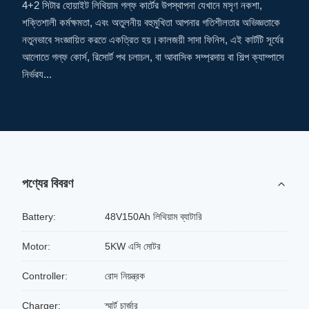
4+2 সিটার হোয়াইট লিথিয়াম গল্ফ কার্টের উপস্থাপনা যেখানে মসৃণ নকশা,
শক্তিশালী কর্মক্ষমতা, এবং অতুলনীয় বহুমুখিতা আপনার গতিশীলতার অভিজ্ঞতাকে
নতুনভাবে সংজ্ঞায়িত করতে একত্রিত হয়।কালজয়ী সাদা ফিনিস, এই কার্টটি সূর্যের
আলোতে গল্ফ কোর্স, রিসোর্ট পথ চলাচল, বা আবাসিক সম্প্রদায় বা শিল্প ক্যাম্পাসে
নির্ভরয...
পণ্যের বিবরণ
Battery:
48V150Ah লিথিয়াম ব্যাটারি
Motor:
5KW এসি মোটর
Controller:
রোদ নিয়ন্ত্রক
Charger:
স্মার্ট চার্জার