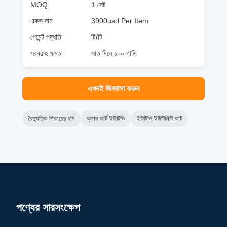
MOQ
1 সেট
একক দাম
3900usd Per Item
পেমেন্ট পদ্ধতি
টি/টি
সরবরাহ ক্ষমতা
সাত দিনে ১০০ গাড়ি
এখনই জিজ্ঞাসা করুন
বৈদ্যুতিক শিকারের বগি
ক্লাব কার্ট ইউটিভি
ইউটিভি ইউটিলিটি কার্ট
পণ্যের সারসংক্ষেপ