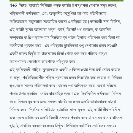
4+2 সিটার হোয়াইট লিথিয়াম গল্ফ কার্টের উপস্থাপনা যেখানে মসৃণ নকশা,
শক্তিশালী কর্মক্ষমতা, এবং অতুলনীয় বহুমুখিতা আপনার গতিশীলতার
অভিজ্ঞতাকে নতুনভাবে সংজ্ঞায়িত করতে একত্রিত হয়।কালজয়ী সাদা ফিনিস,
এই কার্টটি সূর্যের আলোতে গল্ফ কোর্স, রিসোর্ট পথ চলাচল, বা আবাসিক
সম্প্রদায় বা শিল্প ক্যাম্পাসে নির্ভরযোগ্য শাটল হিসাবে পরিবেশন করে কিনা তা
কমনীয়তা প্রকাশ করে।এর পরিষ্কার নান্দনিকতা শুধু দেখানোর জন্য নয়এটি
একটি মানের বিবৃতি যা উচ্চমানের রিসর্ট থেকে শুরু করে পরিবার-বান্ধব
আশেপাশের যেকোনো জায়গাকে পরিপূরক করে।
এই ব্যতিক্রমী গাড়ির কেন্দ্রস্থলে একটি ৫ কিলোওয়াট উচ্চ টর্ক মোটর রয়েছে,
যা মসৃণ, প্রতিক্রিয়াশীল শক্তি প্রদানের জন্য ডিজাইন করা হয়েছে যা বিভিন্ন
ভূখণ্ডকে সহজে পরিচালনা করে।ঘাসের পথ অতিক্রম করে, অথবা সজ্জিত
পথের উপর ক্রুজিং, মোটর ধারাবাহিক ত্বরণ এবং স্থিতিশীল কর্মক্ষমতা নিশ্চিত
করে, বিলম্ব দূর করে এবং সমস্ত যাত্রীদের জন্য একটি আরামদায়ক যাত্রা
নিশ্চিত করে।প্রিমিয়াম লিথিয়াম ব্যাটারির সাথে যুক্ত, এই কার্টটি দীর্ঘ পরিসীমা
এবং দ্রুত চার্জিংয়ের একটি বিজয়ী সমন্বয় প্রদান করে যা ঘন ঘন থামার ঝামেলা
ছাড়াই সারাদিন ব্যবহারের জন্য নিখুঁত।লিথিয়াম ব্যাটারির স্থায়িত্ব সময়ের